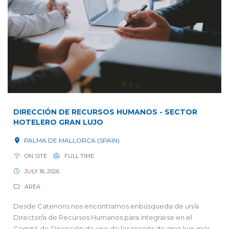
DIRECCIÓN DE RECURSOS HUMANOS - SECTOR
HOTELERO GRAN LUJO
PALMA DE MALLORCA (SPAIN)
ON SITE
FULL TIME
JULY 16, 2026
AREA
Desde Catenons nos encontramos enbúsqueda de un/a
Director/a de Recursos Humanos para integrarse en el
Comité de Dirección de uno de los resorts de gran lujo más