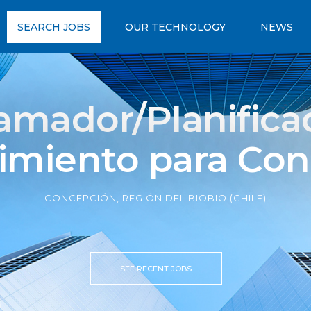
SEARCH JOBS
OUR TECHNOLOGY
NEWS
amador/Planifica
imiento para Con
CONCEPCIÓN, REGIÓN DEL BIOBIO (CHILE)
SEE RECENT JOBS