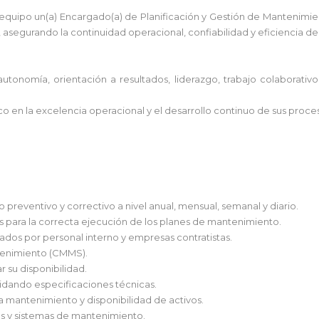
equipo un(a) Encargado(a) de Planificación y Gestión de Mantenimient
asegurando la continuidad operacional, confiabilidad y eficiencia de
autonomía, orientación a resultados, liderazgo, trabajo colaborativo
co en la excelencia operacional y el desarrollo continuo de sus proces
 preventivo y correctivo a nivel anual, mensual, semanal y diario.
os para la correcta ejecución de los planes de mantenimiento.
izados por personal interno y empresas contratistas.
ntenimiento (CMMS).
r su disponibilidad.
alidando especificaciones técnicas.
a mantenimiento y disponibilidad de activos.
as y sistemas de mantenimiento.