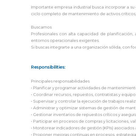
Importante empresa industrial busca incorporar a su 
ciclo completo de mantenimiento de activos críticos, 
Buscamos
Profesionales con alta capacidad de planificación, 
entornos operacionales exigentes.
Si buscas integrarte a una organización sólida, con fo
Responsibilities:
Principales responsabilidades
• Planificar y programar actividades de mantenimiento
• Coordinar recursos, repuestos, contratistas y equip
• Supervisar y controlar la ejecución de trabajos real
• Administrar y optimizar sistemas de gestión de ma
• Gestionar inventarios de repuestos críticos y asegura
• Participar en procesos de compras y licitaciones, v
• Monitorear indicadores de gestión (KPIs) asociados 
• Proponer mejoras continuas en procesos, estrategi