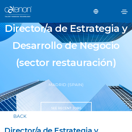
Director/a de Estrategia y
Desarrollo de Negocio
(sector restauración)
MADRID (SPAIN)
SEE RECENT JOBS
BACK
Director/a de Estrategia y