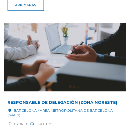
APPLY NOW
RESPONSABLE DE DELEGACIÓN (ZONA NORESTE)
BARCELONA / ÁREA METROPOLITANA DE BARCELONA
(SPAIN)
HYBRID
FULL TIME