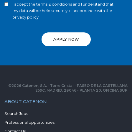
I accept the
terms & conditions
and I understand that
my data will be held securely in accordance with the
privacy policy
.
APPLY NOW
©
2026
Catenon, S.A. - Torre Cristal - PASEO DE LA CASTELLANA
259C, MADRID, 28046 - PLANTA 20, OFICINA SUR
ABOUT CATENON
Search Jobs
Professional opportunities
Contact Us