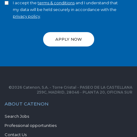
I accept the
terms & conditions
and I understand that
my data will be held securely in accordance with the
privacy policy
.
APPLY NOW
©
2026
Catenon, S.A. - Torre Cristal - PASEO DE LA CASTELLANA
259C, MADRID, 28046 - PLANTA 20, OFICINA SUR
ABOUT CATENON
Search Jobs
Professional opportunities
Contact Us