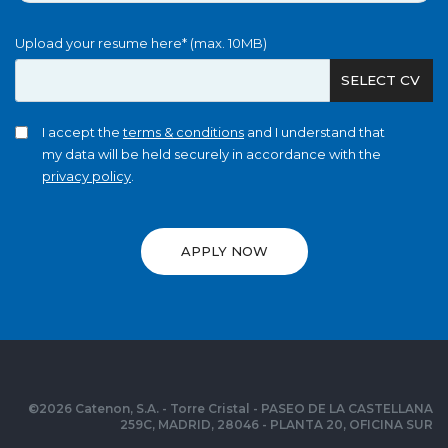
Upload your resume here* (max. 10MB)
SELECT CV
I accept the
terms & conditions
and I understand that
my data will be held securely in accordance with the
privacy policy
.
APPLY NOW
©
2026
Catenon, S.A. - Torre Cristal - PASEO DE LA CASTELLANA
259C, MADRID, 28046 - PLANTA 20, OFICINA SUR