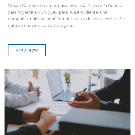
Desde Catenon estamos buscando un/a Director/a General
para Argentina y Uruguay, para nuestro cliente, una
compañía multinacional líder del sector de venta directa Se
trata de una posición estratégica...
APPLY NOW