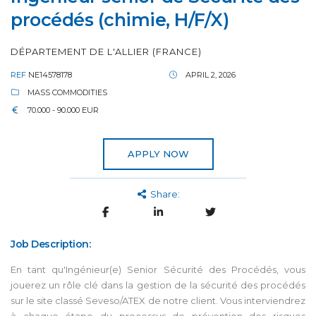
procédés (chimie, H/F/X)
DÉPARTEMENT DE L'ALLIER (FRANCE)
REF
NE14578178
APRIL 2, 2026
MASS COMMODITIES
70.000 - 90.000 EUR
APPLY NOW
Share:
Job Description:
En tant qu'Ingénieur(e) Senior Sécurité des Procédés, vous
jouerez un rôle clé dans la gestion de la sécurité des procédés
sur le site classé Seveso/ATEX de notre client. Vous interviendrez
à chaque étape du processus de prévention des risques