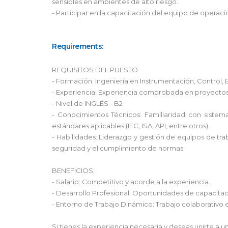
sensibles en ambientes de alto riesgo.
- Participar en la capacitación del equipo de opera
Requirements:
REQUISITOS DEL PUESTO
- Formación: Ingeniería en Instrumentación, Control, 
- Experiencia: Experiencia comprobada en proyectos o
- Nivel de INGLÉS - B2
- Conocimientos Técnicos: Familiaridad con sistem
estándares aplicables (IEC, ISA, API, entre otros).
- Habilidades: Liderazgo y gestión de equipos de tra
seguridad y el cumplimiento de normas.
BENEFICIOS;
- Salario: Competitivo y acorde a la experiencia.
- Desarrollo Profesional: Oportunidades de capacita
- Entorno de Trabajo Dinámico: Trabajo colaborativo 
Si tienes la experiencia necesaria y deseas unirte a u