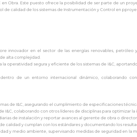
n Obra. Este puesto ofrece la posibilidad de ser parte de un proyec
rol de calidad de los sistemas de Instrumentación y Control en pproye
hore innovador en el sector de las energías renovables, petróleo 
 de alta complejidad.
a la operatividad segura y eficiente de los sistemas de I&C, aportan
e dentro de un entorno internacional dinámico, colaborando con
stemas de I&C, asegurando el cumplimiento de especificaciones técnic
 de I&C, colaborando con otros líderes de disciplinas para optimizar la
s diarias de instalación y reportar avances al gerente de obra o directo
s de calidad y cumplan con los estándares y documentando los resulta
uridad y medio ambiente, supervisando medidas de seguridad en la 