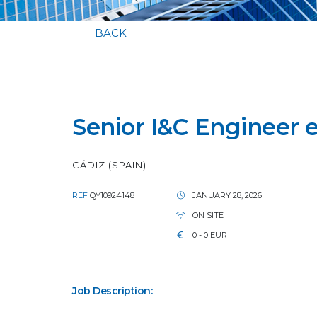
BACK
Senior I&C Engineer 
CÁDIZ (SPAIN)
REF
QY10924148
JANUARY 28, 2026
ON SITE
0 - 0 EUR
Job Description: