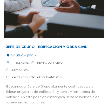
JEFE DE GRUPO - EDIFICACIÓN Y OBRA CIVIL
VALENCIA (SPAIN)
PRESENCIAL
TIEMPO COMPLETO
JULY 30, 2026
PRODUCTION, OPERATIONS AND R&D
Buscamos un Jefe de Grupo altamente cualificado para
liderar proyectos de edificación y obra civil en la zona de
Valencia. En esta posición estratégica, serás responsable de
supervisar promociones...