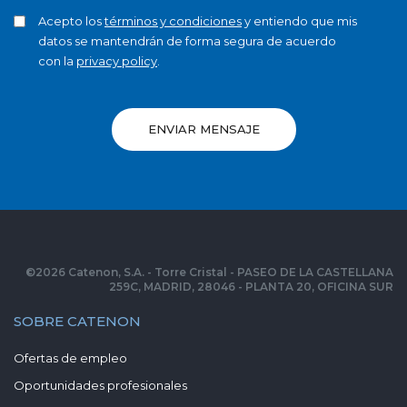
Acepto los
términos y condiciones
y entiendo que mis
datos se mantendrán de forma segura de acuerdo
con la
privacy policy
.
ENVIAR MENSAJE
©
2026
Catenon, S.A. - Torre Cristal - PASEO DE LA CASTELLANA
259C, MADRID, 28046 - PLANTA 20, OFICINA SUR
SOBRE CATENON
Ofertas de empleo
Oportunidades profesionales