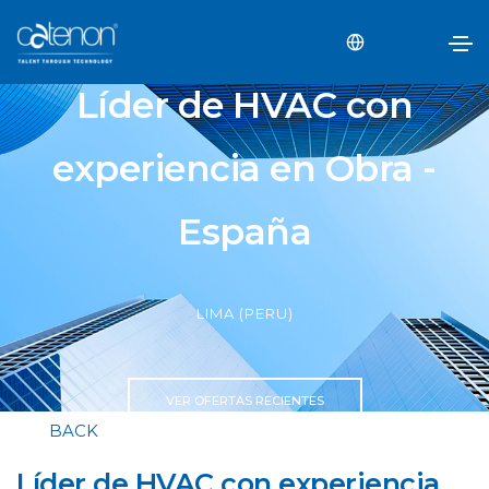
Líder de HVAC con
experiencia en Obra -
España
LIMA (PERU)
VER OFERTAS RECIENTES
BACK
Líder de HVAC con experiencia