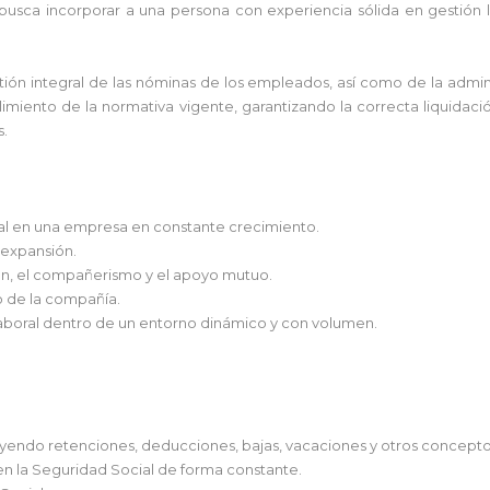
busca incorporar a una persona con experiencia sólida en gestión l
ión integral de las nóminas de los empleados, así como de la adminis
limiento de la normativa vigente, garantizando la correcta liquidac
s.
nal en una empresa en constante crecimiento.
 expansión.
ón, el compañerismo y el apoyo mutuo.
o de la compañía.
laboral dentro de un entorno dinámico y con volumen.
uyendo retenciones, deducciones, bajas, vacaciones y otros conceptos
s en la Seguridad Social de forma constante.