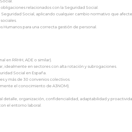
Social.
 obligaciones relacionados con la Seguridad Social.
e Seguridad Social, aplicando cualquier cambio normativo que afecte a
sociales.
s Humanos para una correcta gestión de personal.
nal en RRHH, ADE o similar).
ar, idealmente en sectores con alta rotación y subrogaciones.
uridad Social en España.
ales y más de 30 convenios colectivos.
ivamente el conocimiento de A3NOM).
al detalle, organización, confidencialidad, adaptabilidad y proactivid
on el entorno laboral.