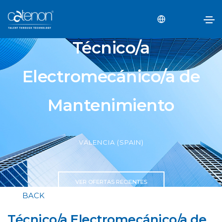
Técnico/a
Electromecánico/a de
Mantenimiento
VALENCIA (SPAIN)
VER OFERTAS RECIENTES
BACK
Técnico/a Electromecánico/a de