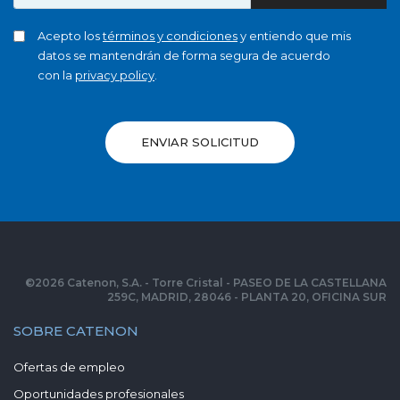
Acepto los
términos y condiciones
y entiendo que mis
datos se mantendrán de forma segura de acuerdo
con la
privacy policy
.
ENVIAR SOLICITUD
©
2026
Catenon, S.A. - Torre Cristal - PASEO DE LA CASTELLANA
259C, MADRID, 28046 - PLANTA 20, OFICINA SUR
SOBRE CATENON
Ofertas de empleo
Oportunidades profesionales