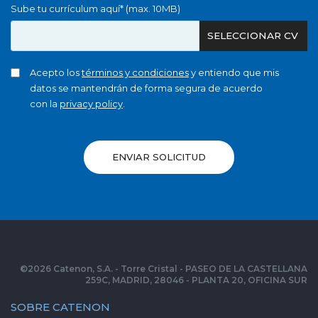
Sube tu currículum aquí* (max. 10MB)
SELECCIONAR CV
Acepto los
términos y condiciones
y entiendo que mis
datos se mantendrán de forma segura de acuerdo
con la
privacy policy
.
ENVIAR SOLICITUD
©
2026
Catenon, S.A. - Torre Cristal - PASEO DE LA CASTELLANA
259C, MADRID, 28046 - PLANTA 20, OFICINA SUR
SOBRE CATENON