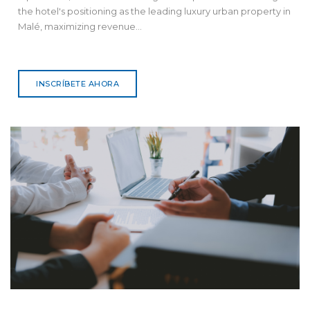
the hotel's positioning as the leading luxury urban property in
Malé, maximizing revenue...
INSCRÍBETE AHORA