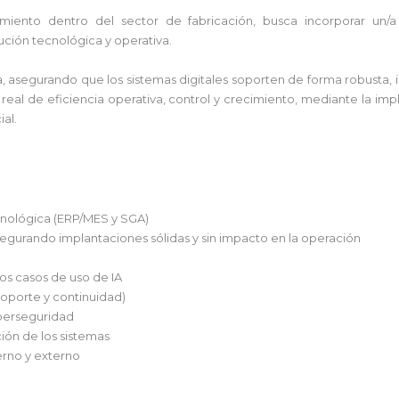
imiento dentro del sector de fabricación, busca incorporar un/a
ución tecnológica y operativa.
, asegurando que los sistemas digitales soporten de forma robusta, 
 real de eficiencia operativa, control y crecimiento, mediante la imp
ial.
ecnológica (ERP/MES y SGA)
asegurando implantaciones sólidas y sin impacto en la operación
os casos de uso de IA
soporte y continuidad)
ciberseguridad
ción de los sistemas
erno y externo