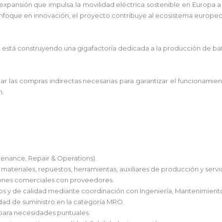
 expansión que impulsa la movilidad eléctrica sostenible en Europa a
nfoque en innovación, el proyecto contribuye al ecosistema europeo 
está construyendo una gigafactoría dedicada a la producción de ba
 las compras indirectas necesarias para garantizar el funcionamient
n.
enance, Repair & Operations).
materiales, repuestos, herramientas, auxiliares de producción y servic
ciones comerciales con proveedores.
os y de calidad mediante coordinación con Ingeniería, Mantenimiento
idad de suministro en la categoría MRO.
) para necesidades puntuales.