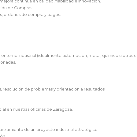
ejora continua en calidad, fiabilidad e innovación.
cción de Compras.
tos, órdenes de compra y pagos.
entorno industrial (idealmente automoción, metal, químico u otros co
ionadas.
 resolución de problemas y orientación a resultados.
ial en nuestras oficinas de Zaragoza.
lanzamiento de un proyecto industrial estratégico.
ión.