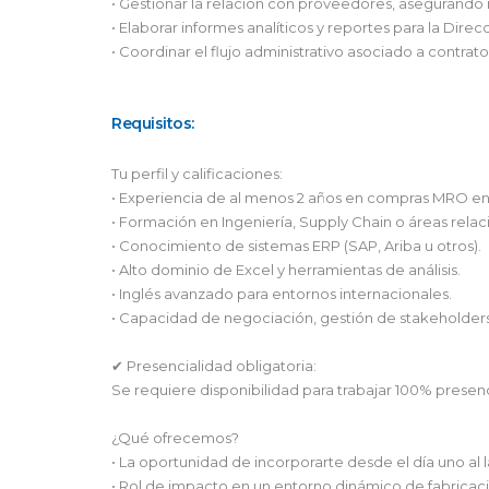
• Gestionar la relación con proveedores, asegurando m
• Elaborar informes analíticos y reportes para la Dire
• Coordinar el flujo administrativo asociado a contra
Requisitos:
Tu perfil y calificaciones:
• Experiencia de al menos 2 años en compras MRO en 
• Formación en Ingeniería, Supply Chain o áreas relac
• Conocimiento de sistemas ERP (SAP, Ariba u otros).
• Alto dominio de Excel y herramientas de análisis.
• Inglés avanzado para entornos internacionales.
• Capacidad de negociación, gestión de stakeholders,
✔ Presencialidad obligatoria:
Se requiere disponibilidad para trabajar 100% presenc
¿Qué ofrecemos?
• La oportunidad de incorporarte desde el día uno al 
• Rol de impacto en un entorno dinámico de fabricac