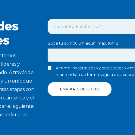
des
es
Sube tu currículum aquí* (max. 10MB)
ectamos
líderes y
Acepto los
términos y condiciones
y ent
o. A través de
mantendrán de forma segura de acuerd
s y un enfoque
intas etapas con
ENVIAR SOLICITUD
recimiento y el
dar el siguiente
cceder a las