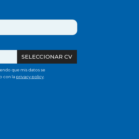
SELECCIONAR CV
iendo que mis datos se
o con la
privacy policy
.