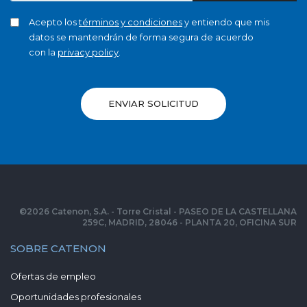
Acepto los
términos y condiciones
y entiendo que mis
datos se mantendrán de forma segura de acuerdo
con la
privacy policy
.
ENVIAR SOLICITUD
©
2026
Catenon, S.A. - Torre Cristal - PASEO DE LA CASTELLANA
259C, MADRID, 28046 - PLANTA 20, OFICINA SUR
SOBRE CATENON
Ofertas de empleo
Oportunidades profesionales