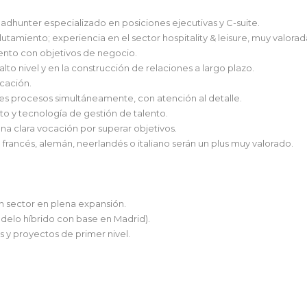
hunter especializado en posiciones ejecutivas y C-suite.
tamiento; experiencia en el sector hospitality & leisure, muy valorad
lento con objetivos de negocio.
lto nivel y en la construcción de relaciones a largo plazo.
cación.
les procesos simultáneamente, con atención al detalle.
o y tecnología de gestión de talento.
una clara vocación por superar objetivos.
); francés, alemán, neerlandés o italiano serán un plus muy valorado.
un sector en plena expansión.
modelo híbrido con base en Madrid).
s y proyectos de primer nivel.