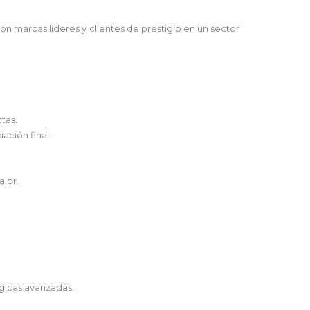
n marcas líderes y clientes de prestigio en un sector
ctas.
ación final.
alor.
ógicas avanzadas.