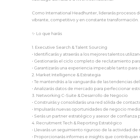
Como International Headhunter, liderarás procesos de
vibrante, competitivo y en constante transformación.
✨ Lo que harás
1. Executive Search & Talent Sourcing
• Identificarás y atraerás a los mejores talentos utili
• Gestionarás el ciclo completo de reclutamiento para 
• Garantizarás una experiencia impecable tanto para 
2. Market Intelligence & Estrategia
• Te mantendrás a la vanguardia de las tendencias del 
• Analizarás datos de mercado para perfeccionar estr
3. Networking C-Suite & Desarrollo de Negocio
• Construirás y consolidarás una red sólida de contacto
• Impulsarás nuevas oportunidades de negocio media
• Serás un partner estratégico y asesor de confianza p
4. Recruitment Tech & Reporting Estratégico
• Llevarás un seguimiento riguroso de la actividad d
• Proporcionarás informes e insights que contribuyan