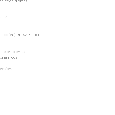
de otros idiomas.
nieria
ucción (ERP, SAP, etc.).
n de problemas.
 dinámicos.
presión.