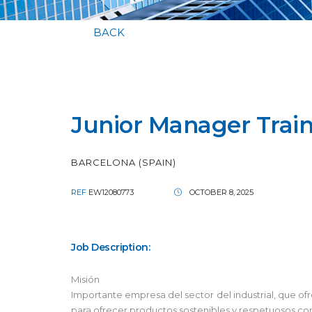
BACK
Junior Manager Train
BARCELONA (SPAIN)
REF
EW12080773
OCTOBER 8, 2025
Job Description:
Misión
Importante empresa del sector del industrial, que o
para ofrecer productos sostenibles y respetuosos co