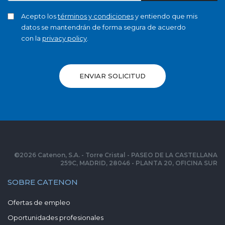
Acepto los
términos y condiciones
y entiendo que mis
datos se mantendrán de forma segura de acuerdo
con la
privacy policy
.
ENVIAR SOLICITUD
©
2026
Catenon, S.A. - Torre Cristal - PASEO DE LA CASTELLANA
259C, MADRID, 28046 - PLANTA 20, OFICINA SUR
SOBRE CATENON
Ofertas de empleo
Oportunidades profesionales