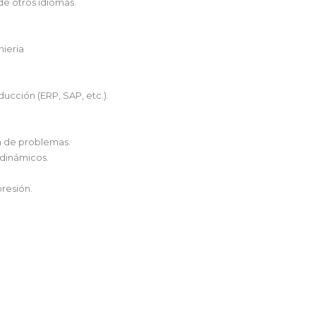
de otros idiomas.
nieria
ucción (ERP, SAP, etc.).
n de problemas.
 dinámicos.
presión.