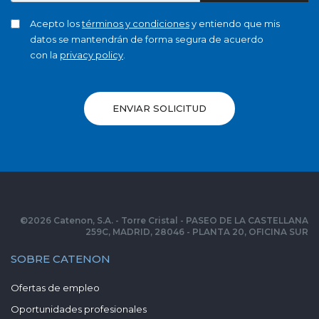
Acepto los
términos y condiciones
y entiendo que mis
datos se mantendrán de forma segura de acuerdo
con la
privacy policy
.
ENVIAR SOLICITUD
©
2026
Catenon, S.A. - Torre Cristal - PASEO DE LA CASTELLANA
259C, MADRID, 28046 - PLANTA 20, OFICINA SUR
SOBRE CATENON
Ofertas de empleo
Oportunidades profesionales